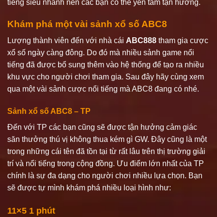
tiếng siêu nhanh nên các bạn có thể yên tâm tận hưởng.
Khám phá một vài sảnh xổ số ABC8
Lượng thành viên đến với nhà cái
ABC888
tham gia cược
xổ số ngày càng đông. Do đó mà nhiều sảnh game nổi
tiếng đã được bổ sung thêm vào hệ thống để tạo ra nhiều
khu vực cho người chơi tham gia. Sau đây hãy cùng xem
qua một vài sảnh cược nổi tiếng mà ABC8 đang có nhé.
Sảnh xổ số ABC8 – TP
Đến với TP các bạn cũng sẽ được tận hưởng cảm giác
săn thưởng thú vị không thua kém gì GW. Đây cũng là một
trong những cái tên đã tồn tại từ rất lâu trên thị trường giải
trí và nổi tiếng trong cộng đồng. Ưu điểm lớn nhất của TP
chính là sự đa dạng cho người chơi nhiều lựa chọn. Bạn
sẽ được tự mình khám phá nhiều loại hình như:
11×5 1 phút