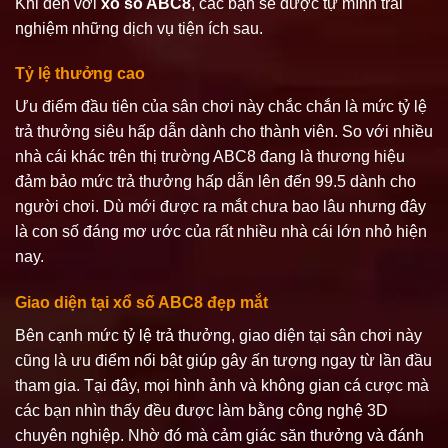
Khi đến với
xổ số ABC8
, các bạn sẽ được tự mình trải
nghiệm những dịch vụ tiện ích sau.
Tỷ lệ thưởng cao
Ưu điểm đầu tiên của sân chơi này chắc chắn là mức tỷ lệ
trả thưởng siêu hấp dẫn dành cho thành viên. So với nhiều
nhà cái khác trên thị trường ABC8 đang là thương hiệu
đảm bảo mức trả thưởng hấp dẫn lên đến 99.5 dành cho
người chơi. Dù mới được ra mắt chưa bao lâu nhưng đây
là con số đáng mơ ước của rất nhiều nhà cái lớn nhỏ hiện
nay.
Giao diện tại xổ số ABC8 đẹp mắt
Bên cạnh mức tỷ lệ trả thưởng, giao diện tại sân chơi này
cũng là ưu điểm nổi bật giúp gây ấn tượng ngay từ lần đầu
tham gia. Tại đây, mọi hình ảnh và không gian cá cược mà
các bạn nhìn thấy đều được làm bằng công nghệ 3D
chuyên nghiệp. Nhờ đó mà cảm giác săn thưởng và đánh