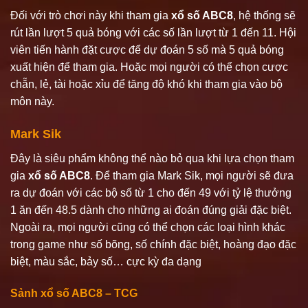
Đối với trò chơi này khi tham gia
xổ số ABC8
, hệ thống sẽ
rút lần lượt 5 quả bóng với các số lần lượt từ 1 đến 11. Hội
viên tiến hành đặt cược để dự đoán 5 số mà 5 quả bóng
xuất hiện để tham gia. Hoặc mọi người có thể chọn cược
chẵn, lẻ, tài hoặc xỉu để tăng độ khó khi tham gia vào bộ
môn này.
Mark Sik
Đây là siêu phẩm không thể nào bỏ qua khi lựa chọn tham
gia
xổ số ABC8
. Để tham gia Mark Sik, mọi người sẽ đưa
ra dự đoán với các bộ số từ 1 cho đến 49 với tỷ lệ thưởng
1 ăn đến 48.5 dành cho những ai đoán đúng giải đặc biệt.
Ngoài ra, mọi người cũng có thể chọn các loại hình khác
trong game như số bõng, số chính đặc biệt, hoàng đạo đặc
biệt, màu sắc, bảy số… cực kỳ đa dạng
Sảnh xổ số ABC8 – TCG