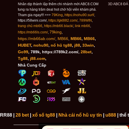
Nhân dịp thành lập thêm chi nhánh mới ABC8.COM
3D ABC8
ĐÁ
tung ra hàng trăm deal hot chờ hội viên khám phá.
Tham gia ngay!!! >>>
79King
,
https://nohu90.surf/
,
https://58wini.com/,
https://gk88t2.com/
,
789WIN
,
trang chủ mb66
,
https://mb66.black/
,
link mb66
,
79king
,
https://mb66ls.com/
,
https://mb66ab.com/
,
MB66
,
MB66
,
MB66
,
HUBET
,
nohu90
,
nổ hũ tg88
,
j88
,
33win
,
Go99
, 789k, https://789k2.com/,
28bet
,
Tg88
,
j88.com
,
Nhà Cung Cấp
RR88
|
28 bet
|
xổ số tg88
|
Nhà cái nổ hũ uy tín
|
u888
| thể 