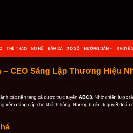
O
THỂ THAO
NỔ HŨ
BẮN CÁ
XỔ SỐ
HƯỚNG DẪN
KHUYẾN
 – CEO Sáng Lập Thương Hiệu N
hành các nền tảng cá cược trực tuyến
ABC8
. Nhờ chiến lược t
ải nghiệm đẳng cấp cho khách hàng. Những bước đi quyết đoán 
Khá