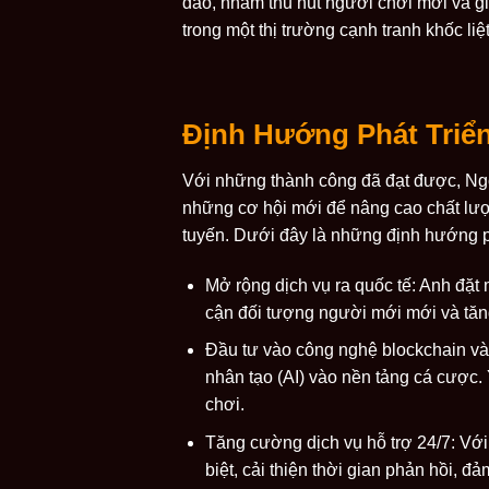
đáo, nhằm thu hút người chơi mới và gi
trong một thị trường cạnh tranh khốc liệt
Định Hướng Phát Triể
Với những thành công đã đạt được, Ngô
những cơ hội mới để nâng cao chất lượn
tuyến. Dưới đây là những định hướng p
Mở rộng dịch vụ ra quốc tế: Anh đặt 
cận đối tượng người mới mới và tăn
Đầu tư vào công nghệ blockchain và
nhân tạo (AI) vào nền tảng cá cược.
chơi.
Tăng cường dịch vụ hỗ trợ 24/7: Với
biệt, cải thiện thời gian phản hồi, đ