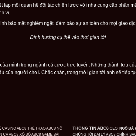
hiết lập mối quan hệ đối tác chiến lược với nhà cung cấp phần 
ch vụ.
rình bảo mật nghiêm ngặt, đảm bảo sự an toàn cho mọi giao dịc
Định hướng cụ thể vào thời gian tới
của mình trong ngành cá cược trực tuyến. Những thành tựu củ
u của người chơi. Chắc chắn, trong thời gian tới anh sẽ tiếp t
E
THÔNG TIN ABC8
CASINO ABC8
THỂ THAO ABC8
NỔ
CEO
:
NGÔ BÁ 
N CÁ ABC8
XỔ SỐ ABC8
GAME BÀI
CHÚNG TÔI
ĐẠI LÝ ABC8
CHÍNH SÁ