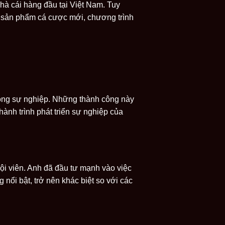
hà cái hàng đầu tại Việt Nam. Tuy
c sản phẩm cá cược mới, chương trình
rong sự nghiệp. Những thành công này
ành trình phát triển sự nghiệp của
hội viên. Anh đã đầu tư mạnh vào việc
 nổi bật, trở nên khác biệt so với các