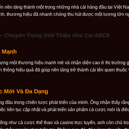
riển nền tảng thành một trong những nhà cái hàng đầu tại Việt 
, thương hiệu đã nhanh chóng thu hút được một lượng lớn ngư
– Chuyên Trang Giới Thiệu Nhà Cái ABC8
g Mạnh
ựng một thương hiệu mạnh mẽ và nhận diện cao ở thị trường giả
n thông hiệu quả đã giúp nền tảng trở thành cái tên quen thuộc
c Mới Và Đa Dạng
ng đầu trong chiến lược phát triển của mình. Ông nhận thấy rằ
ệc liên tục cập nhật và phát triển sản phẩm cá cược mới là điều
ng như cá cược thể thao và casino trực tuyến, anh còn chú trọn