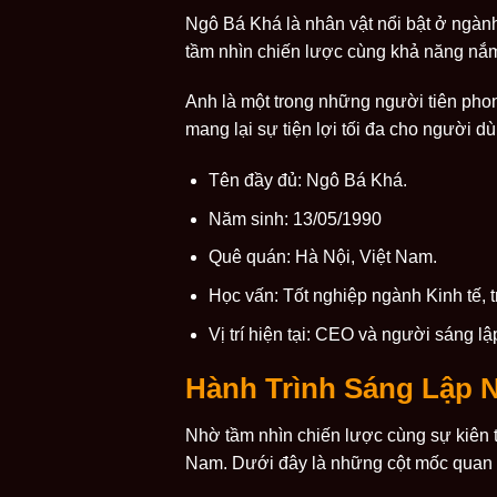
Ngô Bá Khá là nhân vật nổi bật ở ngàn
tầm nhìn chiến lược cùng khả năng nắm
Anh là một trong những người tiên pho
mang lại sự tiện lợi tối đa cho người d
Tên đầy đủ: Ngô Bá Khá.
Năm sinh: 13/05/1990
Quê quán: Hà Nội, Việt Nam.
Học vấn: Tốt nghiệp ngành Kinh tế,
Vị trí hiện tại: CEO và người sáng l
Hành Trình Sáng Lập 
Nhờ tầm nhìn chiến lược cùng sự kiên tr
Nam. Dưới đây là những cột mốc quan trọ