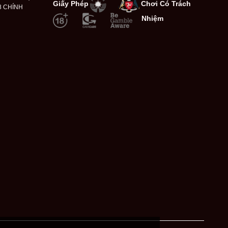
Giấy Phép
Chơi Có Trách
8
CHÍNH
Nhiệm