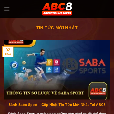
Skip
to
content
TIN TỨC MỚI NHẤT
02
Th12
Sảnh Saba Sport – Cập Nhật Tin Tức Mới Nhất Tại ABC8
Sảnh Saba Sport là một trong những sân chơi cá độ thể thao